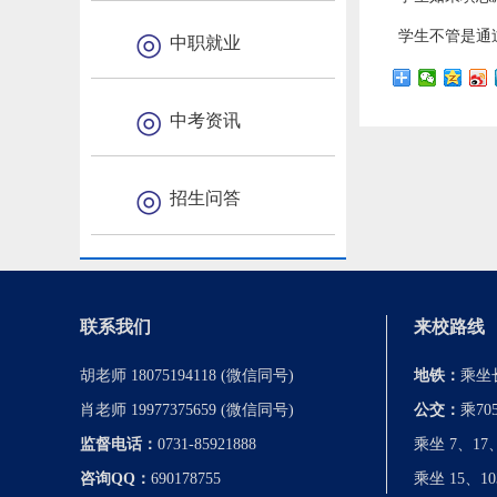
学生不管是通
中职就业
中考资讯
招生问答
联系我们
来校路线
胡老师 18075194118 (微信同号)
地铁：
乘坐
肖老师 19977375659 (微信同号)
公交：
乘7
监督电话：
0731-85921888
乘坐 7、1
咨询QQ：
690178755
乘坐 15、