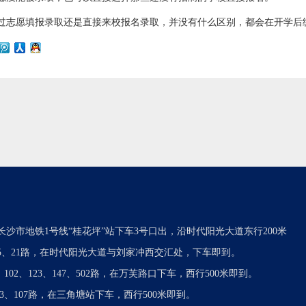
过志愿填报录取还是直接来校报名录取，并没有什么区别，都会在开学后
长沙市地铁1号线“桂花坪”站下车3号口出，沿时代阳光大道东行200米
05、21路，在时代阳光大道与刘家冲西交汇处，下车即到。
7、102、123、147、502路，在万芙路口下车，西行500米即到。
103、107路，在三角塘站下车，西行500米即到。